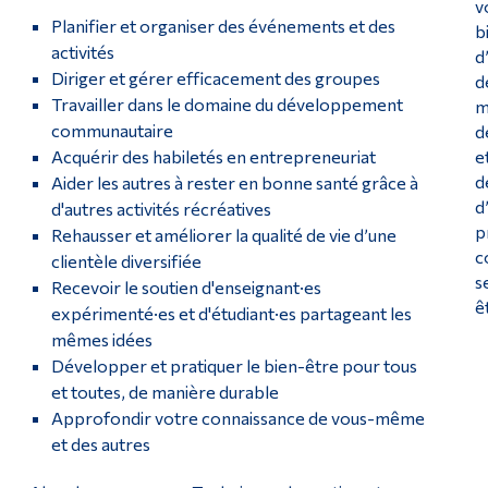
v
Planifier et organiser des événements et des
b
activités
d
Diriger et gérer efficacement des groupes
d
Travailler dans le domaine du développement
m
communautaire
d
Acquérir des habiletés en entrepreneuriat
e
d
Aider les autres à rester en bonne santé grâce à
d
d'autres activités récréatives
p
Rehausser et améliorer la qualité de vie d’une
c
clientèle diversifiée
s
Recevoir le soutien d'enseignant·es
ê
expérimenté·es et d'étudiant·es partageant les
mêmes idées
Développer et pratiquer le bien-être pour tous
et toutes, de manière durable
Approfondir votre connaissance de vous-même
et des autres