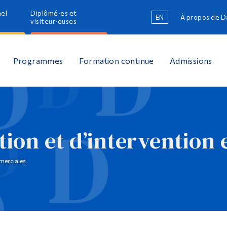
nel
Diplômé·es et
EN
À propos de 
R
visiteur·euses
R
Programmes
Formation continue
Admissions
ion et d’intervention e
merciales