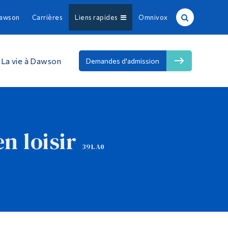
Dawson
Carrières
Liens rapides
Omnivox
echerche sur le site
echerche de personnes
La vie à Dawson
Demandes d'admission
EN
À propos de Dawson
n loisir
Carrières
391.A0
Omnivox
Liens rapides
Contact
Informations