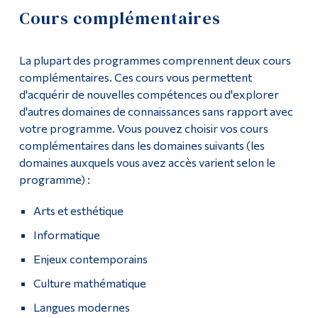
Cours complémentaires
Outils
Demande d'admission
Liens
La plupart des programmes comprennent deux cours
Cours
complémentaires. Ces cours vous permettent
Menu principal
d'acquérir de nouvelles compétences ou d'explorer
Liste de cours
d'autres domaines de connaissances sans rapport avec
Programmes
votre programme. Vous pouvez choisir vos cours
Enseignement général
Formation continue
complémentaires dans les domaines suivants (les
domaines auxquels vous avez accès varient selon le
Admissions
Cours complémentaires
programme) :
La vie à Dawson
Travail sur le terrain
Arts et esthétique
Qui vous êtes
Informatique
Politiques du programme
Futurs étudiants
Enjeux contemporains
Passerelles vers l'université et perspectives de carrière
Étudiants actuels
Culture mathématique
Corps enseignant et
Contact
Langues modernes
personnel administratif