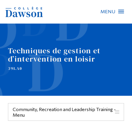
MENU
Recherche sur le site
Recherche de personnes
Techniques de gestion et
d’intervention en loisir
EN
391.A0
À propos de Dawson
Carrières
Omnivox
Community, Recreation and Leadership Training -
Liens rapides
Menu
Contact
Menu
Informations