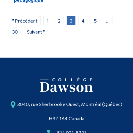
" Précédent
1
2
3
4
5
...
30
Suivant "
3040, rue Sherbrooke Ouest, Montréal (Québec)
H3Z 1A4 Canada
514 931-8731