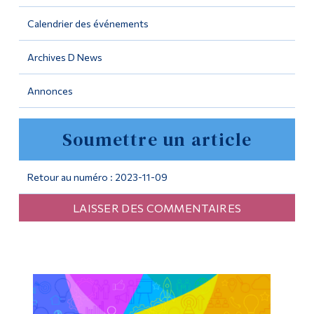
Calendrier des événements
Outils
Liens
Archives D News
Menu principal
Annonces
Programmes
Soumettre un article
Formation continue
Admissions
Retour au numéro : 2023-11-09
La vie à Dawson
LAISSER DES COMMENTAIRES
Qui vous êtes
Futurs étudiants
Étudiants actuels
Corps enseignant et
personnel administratif