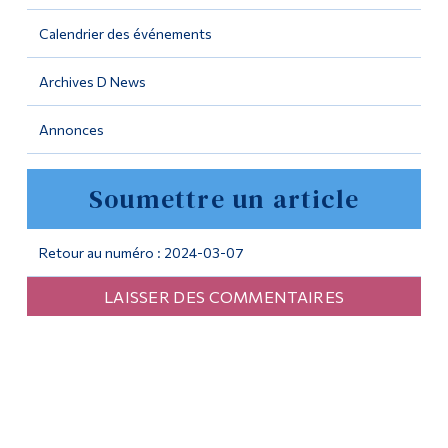
Calendrier des événements
Outils
Liens
Archives D News
Menu principal
Annonces
Programmes
Soumettre un article
Formation continue
Admissions
Retour au numéro : 2024-03-07
La vie à Dawson
LAISSER DES COMMENTAIRES
Qui vous êtes
Futurs étudiants
Étudiants actuels
Corps enseignant et
personnel administratif