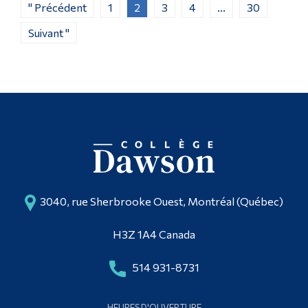
" Précédent
1
2
3
4
...
30
Suivant "
3040, rue Sherbrooke Ouest, Montréal (Québec)
H3Z 1A4 Canada
514 931-8731
HEURES D'OUVERTURE