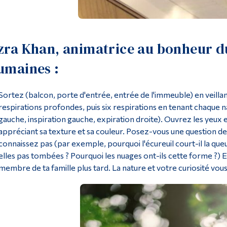
zra Khan, animatrice au bonheur d
umaines :
Sortez (balcon, porte d'entrée, entrée de l'immeuble) en veillan
respirations profondes, puis six respirations en tenant chaque na
gauche, inspiration gauche, expiration droite). Ouvrez les yeux
appréciant sa texture et sa couleur. Posez-vous une question de
connaissez pas (par exemple, pourquoi l'écureuil court-il la queu
elles pas tombées ? Pourquoi les nuages ont-ils cette forme ?) E
membre de ta famille plus tard. La nature et votre curiosité vou