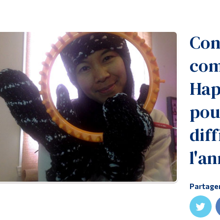
Con
com
Hap
pou
dif
l'a
Partage