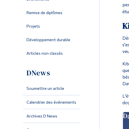
per
étu
Remise de diplômes
K
Projets
Dès
Développement durable
s'e
veu
Articles non classés
Kit
que
DNews
bén
Daw
Soumettre un article
L'é
Calendrier des événements
doy
Archives D News