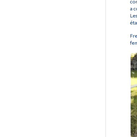
com
a c
Les
éta
Fre
fem