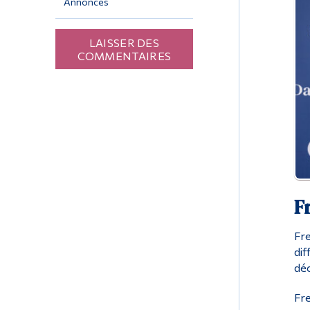
Annonces
LAISSER DES
COMMENTAIRES
F
Fre
dif
déc
Fre