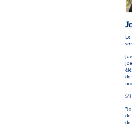
J
Le 
son
Joe
Joe
élè
de 
nou
S'i
"Je
de 
de l