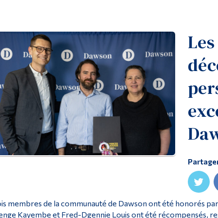
Les
déc
per
exc
Da
Partage
is membres de la communauté de Dawson ont été honorés par des
enge Kayembe et Fred-Dgennie Louis ont été récompensés, re