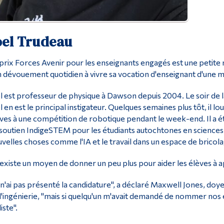
oel Trudeau
prix Forces Avenir pour les enseignants engagés est une petite 
 dévouement quotidien à vivre sa vocation d'enseignant d'une m
l est professeur de physique à Dawson depuis 2004. Le soir de la
l en est le principal instigateur. Quelques semaines plus tôt, il
ves à une compétition de robotique pendant le week-end. Il a ét
soutien IndigeSTEM pour les étudiants autochtones en sciences. E
velles choses comme l'IA et le travail dans un espace de bricola
l existe un moyen de donner un peu plus pour aider les élèves à a
 n'ai pas présenté la candidature", a déclaré Maxwell Jones, doye
l'ingénierie, "mais si quelqu'un m'avait demandé de nommer nos e
iste".