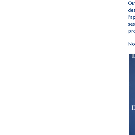
Out
des
l'a
ses
pro
Nos