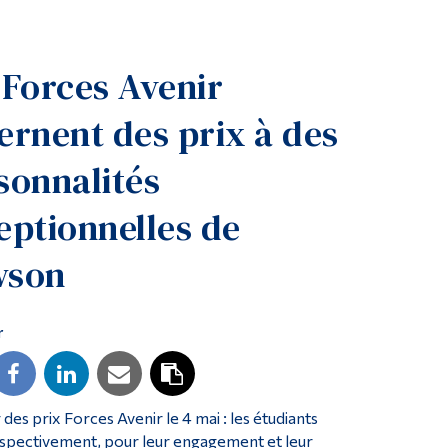
Outils
Liens
 Forces Avenir
Menu principal
ernent des prix à des
Programmes
Formation continue
sonnalités
Admissions
eptionnelles de
La vie à Dawson
Qui vous êtes
wson
Futurs étudiants
r
Étudiants actuels
Corps enseignant et personnel administratif
Diplômé·es et visiteur·euses
 prix Forces Avenir le 4 mai : les étudiants
spectivement, pour leur engagement et leur