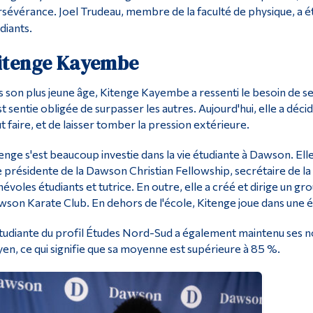
sévérance. Joel Trudeau, membre de la faculté de physique, a
diants.
itenge Kayembe
 son plus jeune âge, Kitenge Kayembe a ressenti le besoin de se
st sentie obligée de surpasser les autres. Aujourd'hui, elle a déci
t faire, et de laisser tomber la pression extérieure.
enge s'est beaucoup investie dans la vie étudiante à Dawson. El
 présidente de la Dawson Christian Fellowship, secrétaire de 
évoles étudiants et tutrice. En outre, elle a créé et dirige un 
son Karate Club. En dehors de l'école, Kitenge joue dans une é
tudiante du profil Études Nord-Sud a également maintenu ses notes
en, ce qui signifie que sa moyenne est supérieure à 85 %.