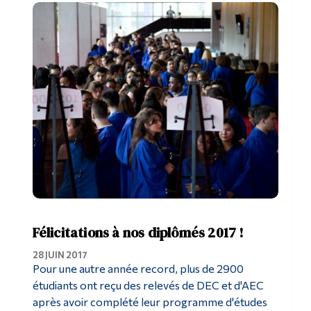
Outils
Liens
Menu principal
Programmes
Formation continue
Admissions
La vie à Dawson
Qui vous êtes
Félicitations à nos diplômés 2017 !
Futurs étudiants
28 JUIN 2017
Pour une autre année record, plus de 2900
Étudiants actuels
étudiants ont reçu des relevés de DEC et d'AEC
Corps enseignant et
après avoir complété leur programme d'études
personnel administratif