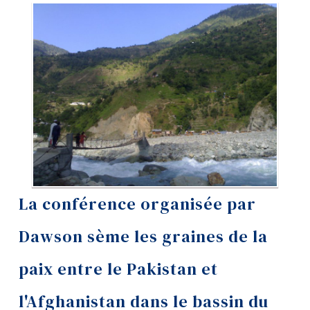
Outils
Liens
Menu principal
Programmes
Formation continue
Admissions
La vie à Dawson
La conférence organisée par
Qui vous êtes
Dawson sème les graines de la
Futurs étudiants
paix entre le Pakistan et
Étudiants actuels
l'Afghanistan dans le bassin du
Corps enseignant et
personnel administratif