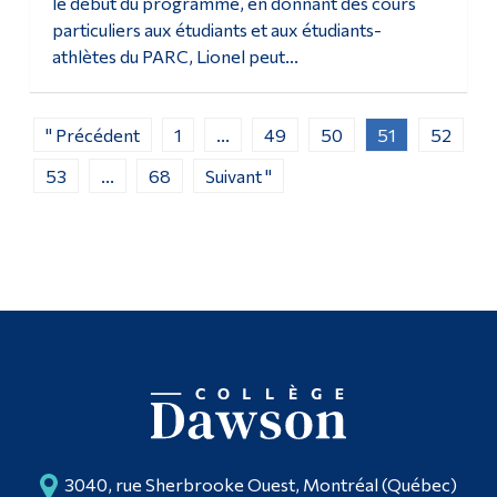
le début du programme, en donnant des cours
particuliers aux étudiants et aux étudiants-
athlètes du PARC, Lionel peut...
" Précédent
1
...
49
50
51
52
53
...
68
Suivant "
3040, rue Sherbrooke Ouest, Montréal (Québec)