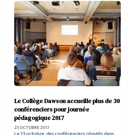
Outils
Liens
Menu principal
Programmes
Formation continue
Admissions
La vie à Dawson
Qui vous êtes
Le Collège Dawson accueille plus de 30
Futurs étudiants
conférenciers pour journée
pédagogique 2017
Étudiants actuels
23 OCTOBRE 2017
Corps enseignant et
Le 13 octobre, des conférenciers réputés dans
personnel administratif