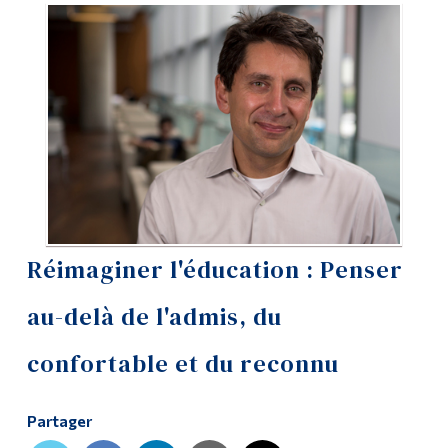
Outils
Liens
Menu principal
Programmes
Formation continue
Admissions
Réimaginer l'éducation : Penser
La vie à Dawson
au-delà de l'admis, du
Qui vous êtes
Futurs étudiants
confortable et du reconnu
Étudiants actuels
Partager
Corps enseignant et
personnel administratif