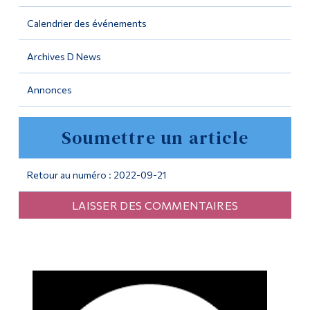
Calendrier des événements
Outils
Liens
Archives D News
Menu principal
Annonces
Programmes
Soumettre un article
Formation continue
Admissions
Retour au numéro : 2022-09-21
La vie à Dawson
LAISSER DES COMMENTAIRES
Qui vous êtes
Futurs étudiants
Étudiants actuels
Corps enseignant et
personnel administratif