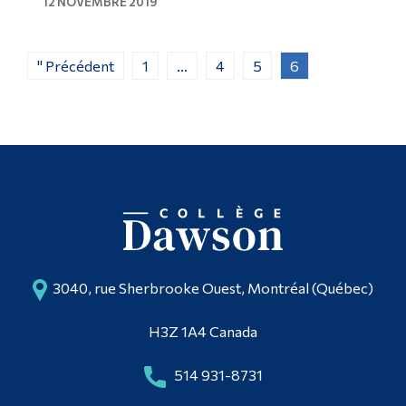
12 NOVEMBRE 2019
" Précédent
1
...
4
5
6
3040, rue Sherbrooke Ouest, Montréal (Québec)
H3Z 1A4 Canada
514 931-8731