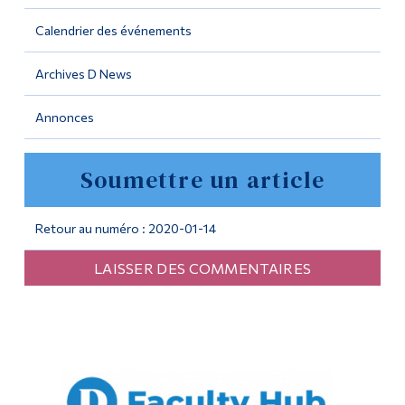
Calendrier des événements
Outils
Liens
Archives D News
Menu principal
Annonces
Programmes
Soumettre un article
Formation continue
Admissions
Retour au numéro : 2020-01-14
La vie à Dawson
LAISSER DES COMMENTAIRES
Qui vous êtes
Futurs étudiants
Étudiants actuels
Corps enseignant et
personnel administratif