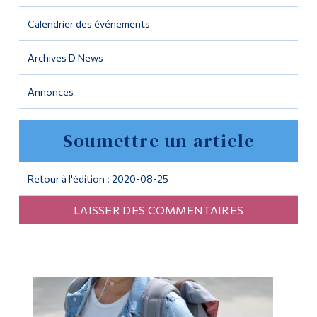
Calendrier des événements
Outils
Liens
Archives D News
Menu principal
Annonces
Programmes
Soumettre un article
Formation continue
Admissions
Retour à l'édition : 2020-08-25
La vie à Dawson
LAISSER DES COMMENTAIRES
Qui vous êtes
Futurs étudiants
Étudiants actuels
Corps enseignant et
personnel administratif