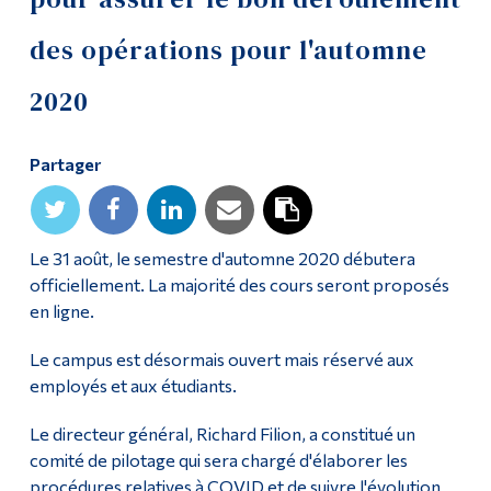
Diplômé·es et visiteur·euses
des opérations pour l'automne
2020
Partager
Le 31 août, le semestre d'automne 2020 débutera
officiellement. La majorité des cours seront proposés
en ligne.
Le campus est désormais ouvert mais réservé aux
employés et aux étudiants.
Le directeur général, Richard Filion, a constitué un
comité de pilotage qui sera chargé d'élaborer les
procédures relatives à COVID et de suivre l'évolution