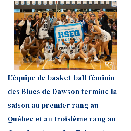
Outils
Liens
Menu principal
Programmes
Formation continue
Admissions
L'équipe de basket-ball féminin
La vie à Dawson
des Blues de Dawson termine la
Qui vous êtes
saison au premier rang au
Futurs étudiants
Étudiants actuels
Québec et au troisième rang au
Corps enseignant et
personnel administratif