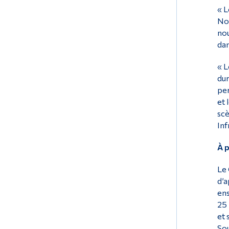
« L
Nou
nou
dan
« L
dur
per
et 
scè
Inf
À 
Le 
d’a
ens
25 
et 
Sou