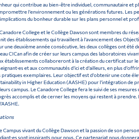
heur qui contribue au bien-être individuel, communautaire et pl
promettre l’environnement ou les générations futures. Les pers
 implications du bonheur durable sur les plans personnel et pro
Canadore College et le Collège Dawson sont membres du réseau
nit des établissements qui travaillent à l’avancement des Obje
r une deuxième année consécutive, les deux collèges ont été d
eau CICan afin de créer sur leurs campus des laboratoires vivan
x établissements collaboreront à la création du certificat sur l
eignant·es et aux communautés d’ici et d’ailleurs, en plus d’off
 pratiques exemplaires. Leur objectif est d’obtenir une cote él
tainability in Higher Education (AASHE) pour l’intégration de pra
leurs campus. Le Canadore College fera le suivi de ses mesures
grès accomplis et de cerner les moyens qui restent à prendre.
l’AASHE.
ations
e Campus vivant du Collège Dawson et la passion de son person
diant·es sont inspirants pour nous. Ce partenariat nous donnera