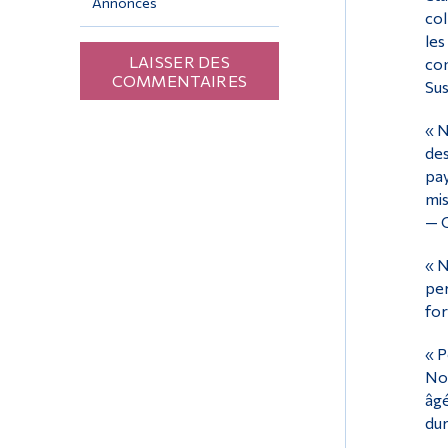
Annonces
col
les
LAISSER DES
com
COMMENTAIRES
Sus
« N
des
pay
mis
— 
« N
per
for
« P
Nor
âgé
du