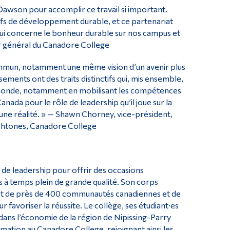
awson pour accomplir ce travail si important.
ifs de développement durable, et ce partenariat
 qui concerne le bonheur durable sur nos campus et
r général du Canadore College
mmun, notamment une même vision d’un avenir plus
ments ont des traits distinctifs qui, mis ensemble,
e monde, notamment en mobilisant les compétences
nada pour le rôle de leadership qu’il joue sur la
n une réalité. » — Shawn Chorney, vice-président,
ochtones, Canadore College
 de leadership pour offrir des occasions
 à temps plein de grande qualité. Son corps
ant de près de 400 communautés canadiennes et de
 favoriser la réussite. Le collège, ses étudiant·es
 dans l’économie de la région de Nipissing-Parry
mation au Canadore College, rejoignant ainsi les