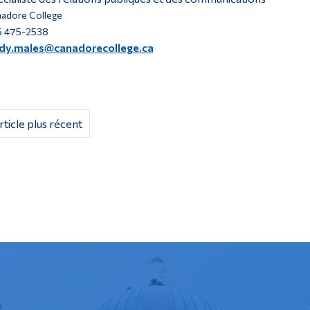
adore College
 475-2538
ndy.males@canadorecollege.ca
rticle plus récent