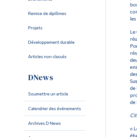
bon
com
Remise de diplômes
les
Projets
Le 
réu
Développement durable
Pou
rés
Articles non classés
deu
ens
des
DNews
Sus
de 
Soumettre un article
pro
de 
Calendrier des événements
Cit
Archives D News
« L
étu