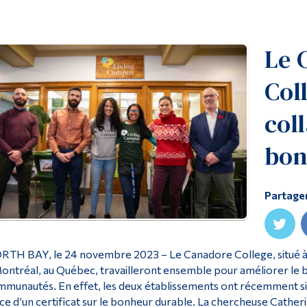
Le 
Col
col
bon
Partage
TH BAY, le 24 novembre 2023 – Le Canadore College, situé à N
ontréal, au Québec, travailleront ensemble pour améliorer le b
munautés. En effet, les deux établissements ont récemment si
ce d’un certificat sur le bonheur durable. La chercheuse Cathe