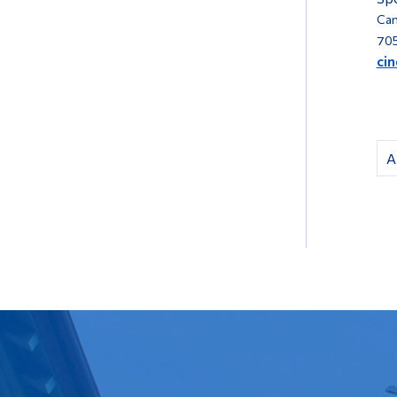
Can
705
ci
A