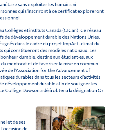
anétaire sans exploiter les humains ni
onnes qui s’inscriront à ce certificat exploreront
fessionnel.
 Collèges et instituts Canada (CICan). Ce réseau
ctifs de développement durable des Nations Unies.
ésignés dans le cadre du projet ImpAct–climat du
ts qui constitueront des modèles nationaux. Les
e bonheur durable, destiné aux étudiant·es, aux
rir du mentorat et de favoriser la mise en commun
evée de l’Association for the Advancement of
tiques durables dans tous les secteurs d’activités
 de développement durable afin de souligner les
 Le Collège Dawson a déjà obtenu la désignation Or
nel et de ses
 l’occasion de