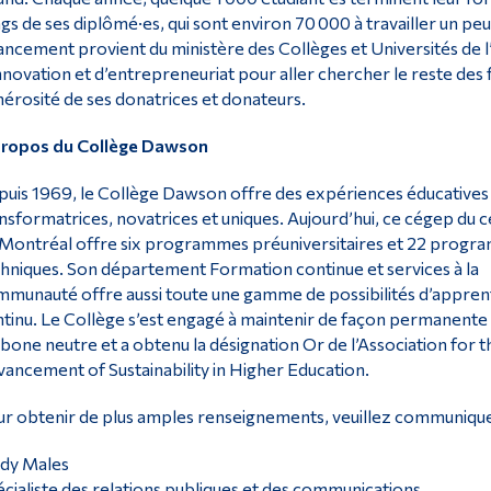
gs de ses diplômé·es, qui sont environ 70 000 à travailler un pe
ancement provient du ministère des Collèges et Universités de l
nnovation et d’entrepreneuriat pour aller chercher le reste des
érosité de ses donatrices et donateurs.
propos du Collège Dawson
uis 1969, le Collège Dawson offre des expériences éducatives
nsformatrices, novatrices et uniques. Aujourd’hui, ce cégep du c
Montréal offre six programmes préuniversitaires et 22 prog
hniques. Son département Formation continue et services à la
munauté offre aussi toute une gamme de possibilités d’appren
tinu. Le Collège s’est engagé à maintenir de façon permanente 
bone neutre et a obtenu la désignation Or de l’Association for t
ancement of Sustainability in Higher Education.
r obtenir de plus amples renseignements, veuillez communique
ndy Males
cialiste des relations publiques et des communications