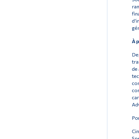
ran
fin
d’i
gén
À 
Dep
tra
de 
tec
com
con
car
Adv
Pou
Ci
Spé