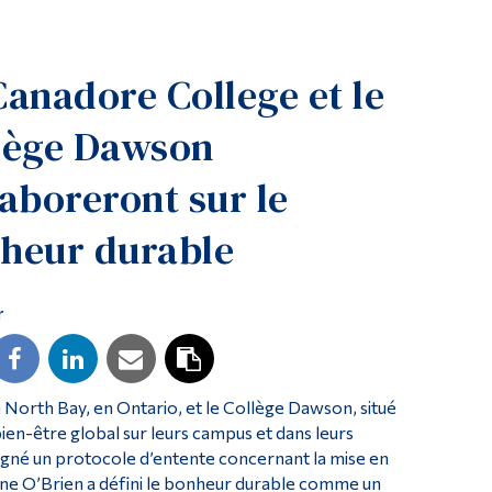
Outils
Liens
Canadore College et le
Menu principal
lège Dawson
Programmes
Formation continue
laboreront sur le
Admissions
heur durable
La vie à Dawson
Qui vous êtes
r
Futurs étudiants
Étudiants actuels
Corps enseignant et personnel administratif
orth Bay, en Ontario, et le Collège Dawson, situé
ien-être global sur leurs campus et dans leurs
Diplômé·es et visiteur·euses
gné un protocole d’entente concernant la mise en
rine O’Brien a défini le bonheur durable comme un