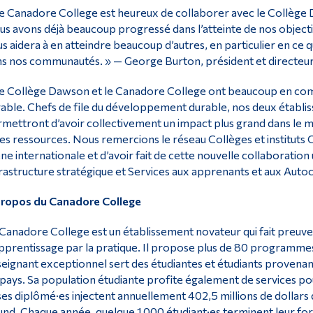
e Canadore College est heureux de collaborer avec le Collège D
s avons déjà beaucoup progressé dans l’atteinte de nos object
s aidera à en atteindre beaucoup d’autres, en particulier en ce
s nos communautés. » — George Burton, président et directeu
e Collège Dawson et le Canadore College ont beaucoup en co
able. Chefs de file du développement durable, nos deux établisse
mettront d’avoir collectivement un impact plus grand dans l
les ressources. Nous remercions le réseau Collèges et instituts Ca
ne internationale et d’avoir fait de cette nouvelle collaboratio
rastructure stratégique et Services aux apprenants et aux Aut
propos du Canadore College
Canadore College est un établissement novateur qui fait preuve
pprentissage par la pratique. Il propose plus de 80 programmes
eignant exceptionnel sert des étudiantes et étudiants proven
pays. Sa population étudiante profite également de services pour
ses diplômé·es injectent annuellement 402,5 millions de dollars
nd. Chaque année, quelque 1 000 étudiant·es terminent leur for