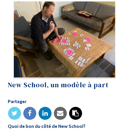
Outils
Liens
Menu principal
Programmes
Formation continue
Admissions
La vie à Dawson
New School, un modèle à part
Qui vous êtes
Partager
Futurs étudiants
Étudiants actuels
Corps enseignant et
Quoi de bon du côté de New School?
personnel administratif