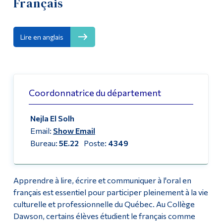
Français
Liste des enseignant·es et du personnel
Outils
Liens
Liste de cours
Lire en anglais
Menu principal
Événements
Programmes
Aide en français (CLÉO)
Coordonnatrice du département
Formation continue
Cours de relation d'aide en français
Admissions
Nejla El Solh
Email:
Show Email
Prix Littéraire des Collégiens 2022-2023
La vie à Dawson
Bureau:
5E.22
Poste:
4349
Prix Collégial du Cinéma Québécois 2022-2023
Qui vous êtes
Futurs étudiants
Apprendre à lire, écrire et communiquer à l'oral en
Français
français est essentiel pour participer pleinement à la vie
Étudiants actuels
culturelle et professionnelle du Québec. Au Collège
Corps enseignant et
Dawson, certains élèves étudient le français comme
personnel administratif