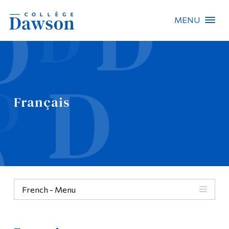
MENU
Recherche sur le site
Recherche de personnes
Français
EN
À propos de Dawson
Carrières
Omnivox
French - Menu
Liens rapides
Contact
Français
Informations