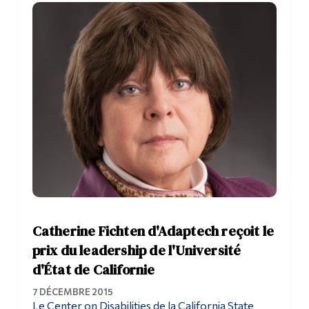
Outils
Liens
Menu principal
Programmes
Formation continue
Admissions
La vie à Dawson
Qui vous êtes
Catherine Fichten d'Adaptech reçoit le
Futurs étudiants
prix du leadership de l'Université
d'État de Californie
Étudiants actuels
7 DÉCEMBRE 2015
Corps enseignant et
Le Center on Disabilities de la California State
personnel administratif