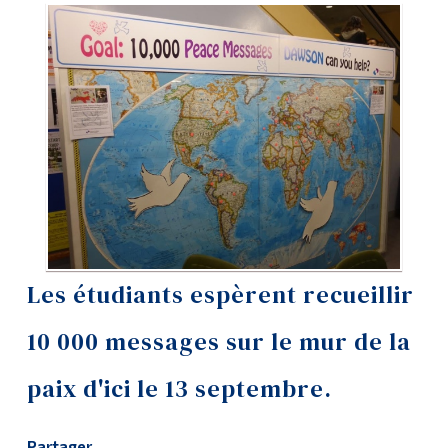
Outils
Liens
Menu principal
Programmes
Formation continue
Admissions
La vie à Dawson
Les étudiants espèrent recueillir
Qui vous êtes
10 000 messages sur le mur de la
Futurs étudiants
paix d'ici le 13 septembre.
Étudiants actuels
Corps enseignant et
personnel administratif
Partager