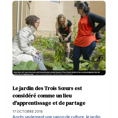
Outils
Liens
Menu principal
Programmes
Formation continue
Admissions
La vie à Dawson
Qui vous êtes
Le jardin des Trois Sœurs est
Futurs étudiants
considéré comme un lieu
d'apprentissage et de partage
Étudiants actuels
17 OCTOBRE 2016
Corps enseignant et
Après seulement une saison de culture, le jardin
personnel administratif