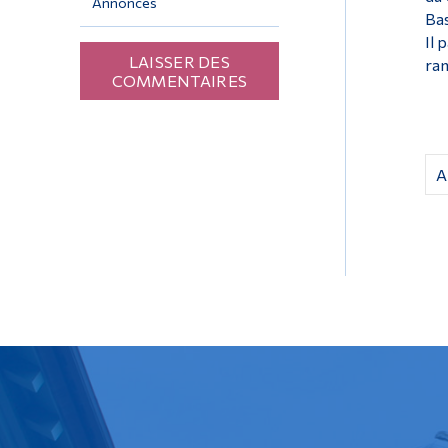
Annonces
Bas
Il 
LAISSER DES
ram
COMMENTAIRES
A