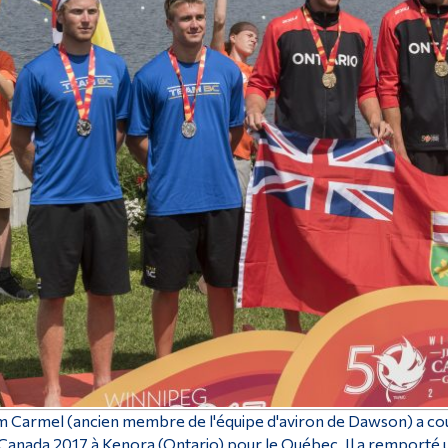
 Carmel (ancien membre de l'équipe d'aviron de Dawson) a cou
Canada 2017 à Kenora (Ontario) pour le Québec. Il a remporté 