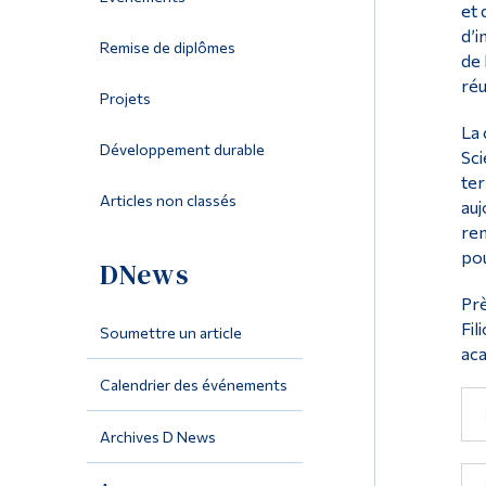
et 
d’i
Remise de diplômes
de 
réu
Projets
La 
Développement durable
Sci
ter
Articles non classés
auj
rem
pou
DNews
Prè
Fil
Soumettre un article
aca
Calendrier des événements
Archives D News