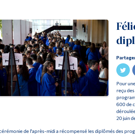
Féli
dip
Partage
Pour une
reçu des
programm
600 de c
déroulée
20 juin d
cérémonie de l'après-midi a récompensé les diplômés des progr