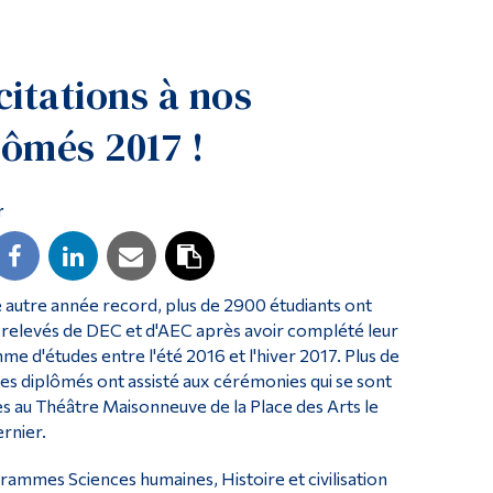
Outils
Liens
citations à nos
Menu principal
lômés 2017 !
Programmes
Formation continue
r
Admissions
La vie à Dawson
Qui vous êtes
 autre année record, plus de 2900 étudiants ont
Futurs étudiants
 relevés de DEC et d'AEC après avoir complété leur
e d'études entre l'été 2016 et l'hiver 2017. Plus de
Étudiants actuels
es diplômés ont assisté aux cérémonies qui se sont
s au Théâtre Maisonneuve de la Place des Arts le
Corps enseignant et personnel administratif
ernier.
Diplômé·es et visiteur·euses
ammes Sciences humaines, Histoire et civilisation