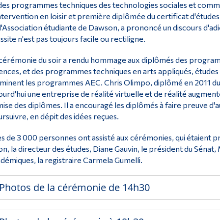
des programmes techniques des technologies sociales et commer
ntervention en loisir et première diplômée du certificat d'études s
l'Association étudiante de Dawson, a prononcé un discours d'ad
ssite n'est pas toujours facile ou rectiligne.
cérémonie du soir a rendu hommage aux diplômés des programme
ences, et des programmes techniques en arts appliqués, études mé
minent les programmes AEC. Chris Olimpo, diplômé en 2011 du p
ourd'hui une entreprise de réalité virtuelle et de réalité augme
ise des diplômes. Il a encouragé les diplômés à faire preuve d'aud
rsuivre, en dépit des idées reçues.
s de 3 000 personnes ont assisté aux cérémonies, qui étaient p
ion, la directeur des études, Diane Gauvin, le président du Séna
démiques, la registraire Carmela Gumelli.
Photos de la cérémonie de 14h30