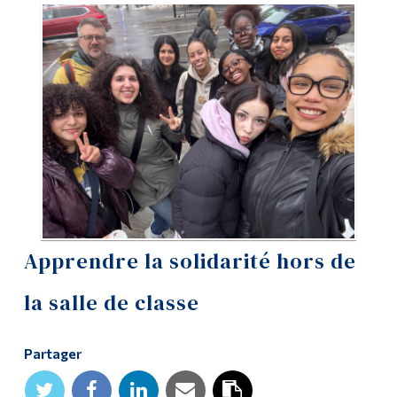
Outils
Liens
Menu principal
Programmes
Formation continue
Admissions
La vie à Dawson
Apprendre la solidarité hors de
Qui vous êtes
la salle de classe
Futurs étudiants
Étudiants actuels
Partager
Corps enseignant et
personnel administratif