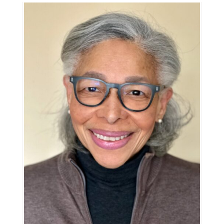
Outils
Liens
Menu principal
Programmes
Formation continue
Admissions
La vie à Dawson
Qui vous êtes
Futurs étudiants
Étudiants actuels
Corps enseignant et
personnel administratif