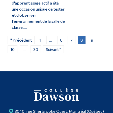
d'apprentissage actif a été
une occasion unique de tester
et d'observer
l'environnement de la salle de
classe....
" Précédent
1
...
6
7
8
9
10
...
30
Suivant "
3040, rue Sherbrooke Ouest, Montréal (Québec)