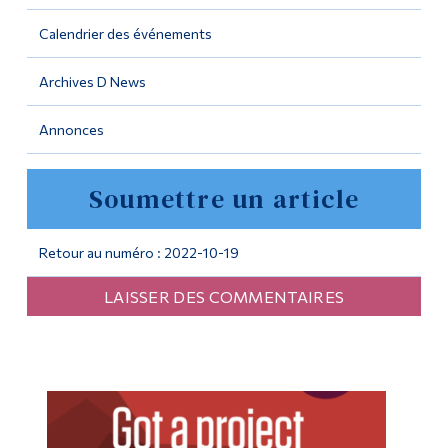
Calendrier des événements
Outils
Liens
Archives D News
Menu principal
Annonces
Programmes
Soumettre un article
Formation continue
Admissions
Retour au numéro : 2022-10-19
La vie à Dawson
LAISSER DES COMMENTAIRES
Qui vous êtes
Futurs étudiants
Étudiants actuels
Corps enseignant et
personnel administratif