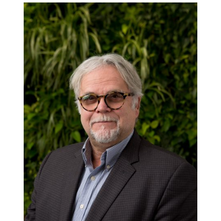
Outils
Liens
Menu principal
Programmes
Formation continue
Admissions
La vie à Dawson
Qui vous êtes
Futurs étudiants
Étudiants actuels
Corps enseignant et
personnel administratif