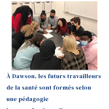
Outils
Liens
Menu principal
Programmes
Formation continue
Admissions
La vie à Dawson
À Dawson, les futurs travailleurs
Qui vous êtes
de la santé sont formés selon
Futurs étudiants
Étudiants actuels
une pédagogie
Corps enseignant et
personnel administratif