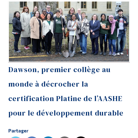
Outils
Liens
Menu principal
Programmes
Formation continue
Dawson, premier collège au
Admissions
monde à décrocher la
La vie à Dawson
certification Platine de l’AASHE
Qui vous êtes
Futurs étudiants
pour le développement durable
Étudiants actuels
Partager
Corps enseignant et
personnel administratif