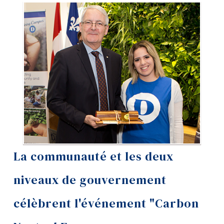
Outils
Liens
Menu principal
Programmes
Formation continue
Admissions
La vie à Dawson
La communauté et les deux
Qui vous êtes
niveaux de gouvernement
Futurs étudiants
Étudiants actuels
célèbrent l'événement "Carbon
Corps enseignant et
personnel administratif