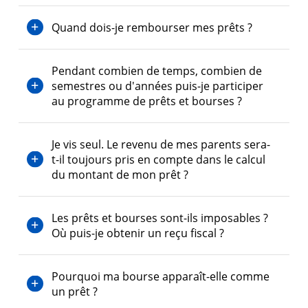
Codes des programmes d'aide financière
Diplômé·es et visiteur·euses
Quand dois-je rembourser mes prêts ?
Bourse d'aide financière du Collège
Pendant combien de temps, combien de
semestres ou d'années puis-je participer
au programme de prêts et bourses ?
Je vis seul. Le revenu de mes parents sera-
t-il toujours pris en compte dans le calcul
du montant de mon prêt ?
Les prêts et bourses sont-ils imposables ?
Où puis-je obtenir un reçu fiscal ?
Pourquoi ma bourse apparaît-elle comme
un prêt ?