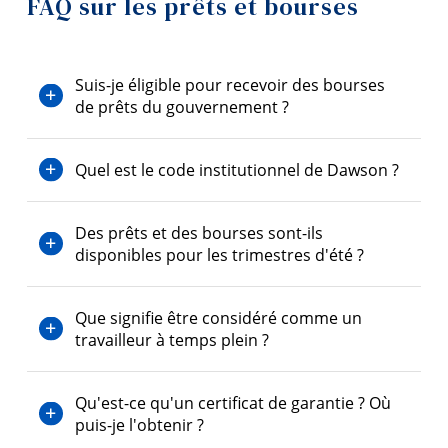
FAQ sur les prêts et bourses
Prêts et bourses
Outils
Liens
Étudiants de jour
Suis-je éligible pour recevoir des bourses
de prêts du gouvernement ?
Menu principal
Étudiants de la formation continue
Programmes
Quel est le code institutionnel de Dawson ?
Étudiants de l'AEC
Formation continue
Étudiants à temps partiel
Des prêts et des bourses sont-ils
Admissions
disponibles pour les trimestres d'été ?
FAQ sur les prêts et bourses
La vie à Dawson
Programmes internes
Que signifie être considéré comme un
Qui vous êtes
travailleur à temps plein ?
Futurs étudiants
Conseils et outils budgétaires
Étudiants actuels
Qu'est-ce qu'un certificat de garantie ? Où
Guide de démarrage rapide pour les prêts et bourses
puis-je l'obtenir ?
Corps enseignant et
personnel administratif