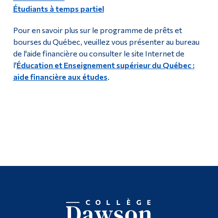
Codes des programmes d'aide financière
Étudiants à temps partiel
Diplômé·es et visiteur·euses
Bourse d'aide financière du Collège
Pour en savoir plus sur le programme de prêts et
bourses du Québec, veuillez vous présenter au bureau
de l'aide financière ou consulter le site Internet de
l'
Éducation et Enseignement supérieur du Québec :
aide financière aux études
.