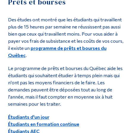
Prêts et bourses
Prêts et bourses
Outils
Des études ont montré que les étudiants qui travaillent
Liens
Étudiants de jour
plus de 15 heures par semaine ne réussissent pas aussi
bien que ceux qui travaillent moins. Pour vous aider à
Menu principal
Étudiants de la formation continue
payer vos frais de subsistance et les coûts de vos cours,
Programmes
il existe un
programme de prêts et bourses du
Étudiants de l'AEC
Québec
.
Formation continue
Étudiants à temps partiel
Le programme de prêts et bourses du Québec aide les
Admissions
étudiants qui souhaitent étudier à temps plein mais qui
FAQ sur les prêts et bourses
La vie à Dawson
n'ont pas les moyens financiers de le faire. Les
demandes peuvent être déposées tout au long de
Programmes internes
Qui vous êtes
l'année, mais il faut compter en moyenne six à huit
semaines pour les traiter.
Futurs étudiants
Conseils et outils budgétaires
Étudiants actuels
Étudiants d'un jour
Guide de démarrage rapide pour les prêts et bourses
Étudiants en formation continue
Corps enseignant et
Étudiants AEC
personnel administratif