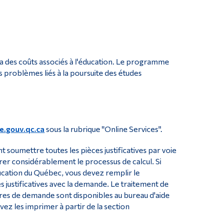
Outils
Liens
Menu principal
Programmes
 y a des coûts associés à l'éducation. Le programme
problèmes liés à la poursuite des études
Formation continue
Admissions
La vie à Dawson
Qui vous êtes
.gouv.qc.ca
sous la rubrique "Online Services".
Futurs étudiants
 soumettre toutes les pièces justificatives par voie
rer considérablement le processus de calcul. Si
Étudiants actuels
ucation du Québec, vous devez remplir le
Corps enseignant et personnel administratif
 justificatives avec la demande. Le traitement de
res de demande sont disponibles au bureau d'aide
Diplômé·es et visiteur·euses
ez les imprimer à partir de la section