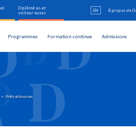
nel
Diplômé·es et
EN
À propos de 
R
visiteur·euses
R
Programmes
Formation continue
Admissions
Prêts et bourses