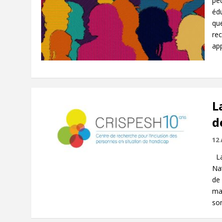
pé
édu
que
rec
app
L
d
12 
La
Na
de 
mar
son