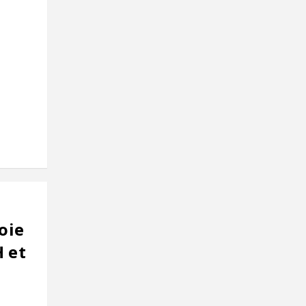
oie
 et