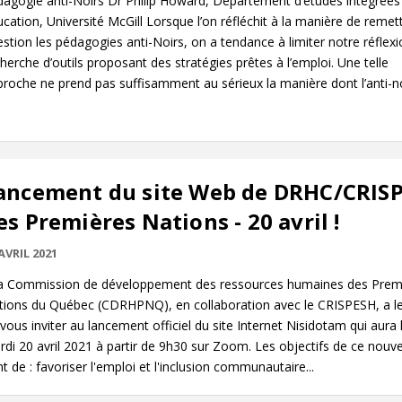
dagogie anti-Noirs Dr Philip Howard, Département d’études intégrées
cation, Université McGill Lorsque l’on réfléchit à la manière de remet
stion les pédagogies anti-Noirs, on a tendance à limiter notre réflexi
herche d’outils proposant des stratégies prêtes à l’emploi. Une telle
roche ne prend pas suffisamment au sérieux la manière dont l’anti-n
ancement du site Web de DRHC/CRIS
es Premières Nations - 20 avril !
AVRIL 2021
 Commission de développement des ressources humaines des Prem
tions du Québec (CDRHPNQ), en collaboration avec le CRISPESH, a le 
vous inviter au lancement officiel du site Internet Nisidotam qui aura l
di 20 avril 2021 à partir de 9h30 sur Zoom. Les objectifs de ce nouve
t de : favoriser l'emploi et l'inclusion communautaire...