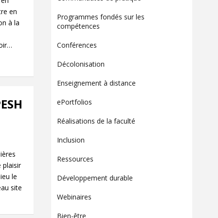
 en
Contact
tre en
Programmes fondés sur les
Informations
on à la
compétences
Outils
oir…
Conférences
Liens
Décolonisation
Menu principal
Enseignement à distance
Qui vous êtes
PESH
ePortfolios
Réalisations de la faculté
Inclusion
ières
Ressources
plaisir
ieu le
Développement durable
au site
Webinaires
Bien-être