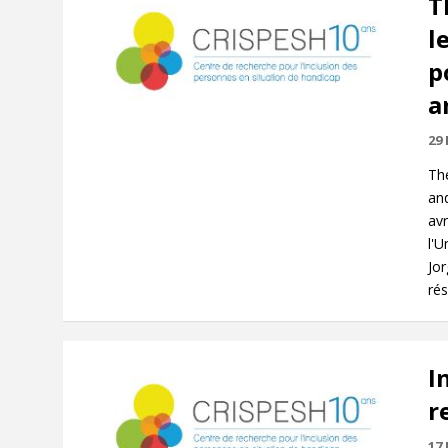
T
l
p
a
29
The
and
avr
l'U
Jor
rés
I
r
17