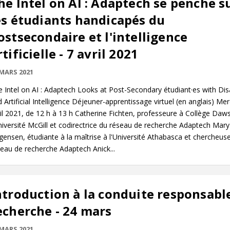
he Intel on AI : Adaptech se penche s
es étudiants handicapés du
ostsecondaire et l'intelligence
rtificielle - 7 avril 2021
 MARS 2021
 Intel on AI : Adaptech Looks at Post-Secondary étudiant·es with Disa
 Artificial Intelligence Déjeuner-apprentissage virtuel (en anglais) Mer
il 2021, de 12 h à 13 h Catherine Fichten, professeure à Collège Daw
niversité McGill et codirectrice du réseau de recherche Adaptech Mary
gensen, étudiante à la maîtrise à l'Université Athabasca et chercheus
eau de recherche Adaptech Anick...
ntroduction à la conduite responsabl
echerche - 24 mars
 MARS 2021