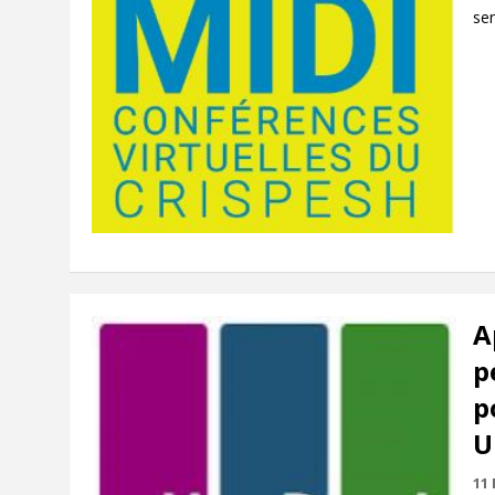
sem
A
p
p
U
11 