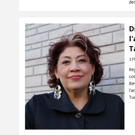
des
D
l
T
2 F
Rej
co
Bey
l'a
Tuc