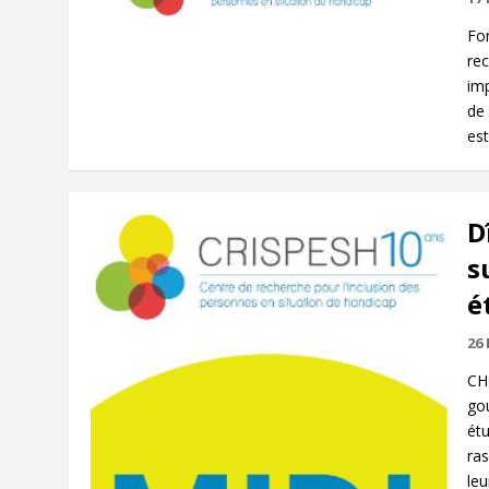
Fo
re
imp
de
est
D
s
é
26 
CH
gou
étu
ra
leu