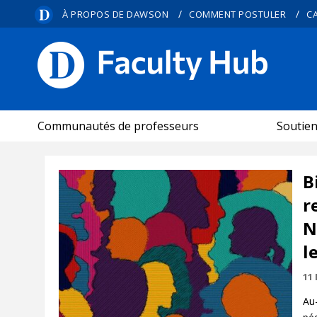
/
/
À PROPOS DE DAWSON
COMMENT POSTULER
C
CARREFOUR PÉDAGOGIQUE
Communautés de professeurs
Soutie
B
r
N
l
11 
Au-