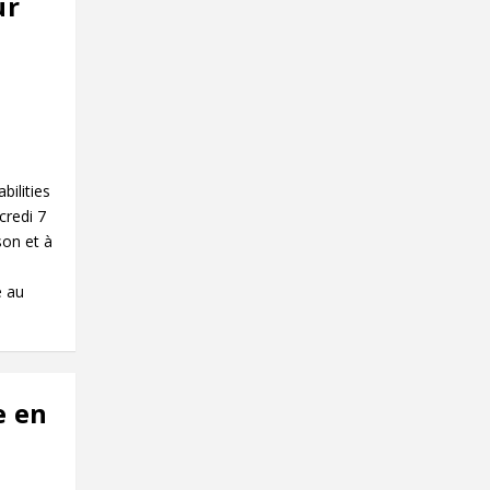
ur
bilities
credi 7
son et à
e au
e en