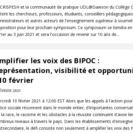
 CRISPESH et la communauté de pratique UDL@Dawson du Collège
itent les chercheurs, professeurs, étudiants, conseillers pédagogiques
inistrateurs et autres acteurs de l'enseignement supérieur à soumet
oposition pour leur prochain symposium. Ce symposium se tiendra en 
1er au 3 juin 2021 et sera l'occasion de revenir sur 10 ans de...
mplifier les voix des BIPOC :
eprésentation, visibilité et opportun
 10 février
ÉVRIER 2021
credi 10 février 2021 à 12:00 EST Alors que les appels à l'action pour
tice sociale résonnent dans le monde entier, d'importantes conversa
 la race, le racisme et les obstacles à la réussite continuent d'avoir li
mbreux niveaux à travers le pays. Dans les établissements d'enseign
tsecondaire, le défi consiste non seulement à amplifier les voix des N