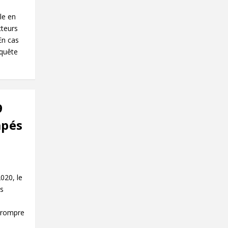
le en
cteurs
En cas
nquête
9
apés
020, le
es
errompre