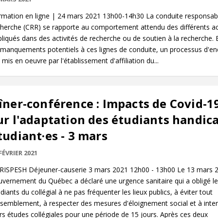
rmation en ligne | 24 mars 2021 13h00-14h30 La conduite responsab
cherche (CRR) se rapporte au comportement attendu des différents a
liqués dans des activités de recherche ou de soutien à la recherche. 
 manquements potentiels à ces lignes de conduite, un processus d'e
 mis en oeuvre par l'établissement d'affiliation du...
îner-conférence : Impacts de Covid-1
ur l'adaptation des étudiants handic
tudiant·es - 3 mars
FÉVRIER 2021
RISPESH Déjeuner-causerie 3 mars 2021 12h00 - 13h00 Le 13 mars 2
vernement du Québec a déclaré une urgence sanitaire qui a obligé l
diants du collégial à ne pas fréquenter les lieux publics, à éviter tout
ssemblement, à respecter des mesures d'éloignement social et à int
rs études collégiales pour une période de 15 jours. Après ces deux