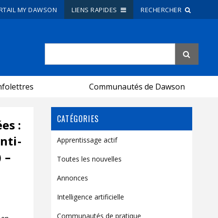
RTAIL MY DAWSON
LIENS RAPIDES
RECHERCHER
Recherche sur le site
Recherche de personnes
nfolettres
Communautés de Dawson
EN
CATÉGORIES
portail My Dawson
///
es :
nti-
Apprentissage actif
À propos de Dawson
 –
Toutes les nouvelles
Comment postuler
Annonces
Carrières
Intelligence artificielle
Liens rapides
Communautés de pratique