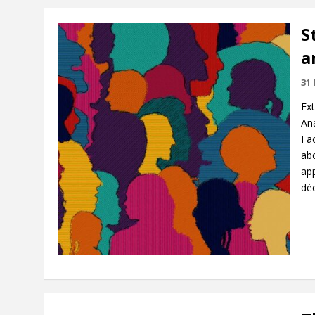
S
a
31
Ext
An
Fac
abo
app
déc