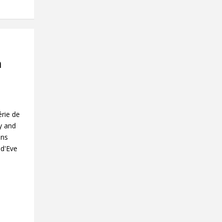
m
érie de
y and
ans
 d'Eve