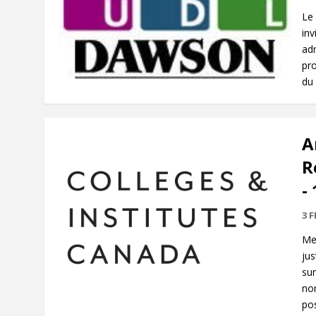
Le
inv
adm
pr
du 
A
R
-
3 F
Mer
jus
sur
no
pos