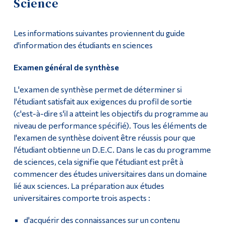
Science
calendrier scolaire
Outils
Les informations suivantes proviennent du guide
Liens
Dossier scolaire
d'information des étudiants en sciences
Menu principal
Foire aux questions – Étudiants de jour
Examen général de synthèse
Programmes
Formulaire d'autorisation d'absence / Formulaire de
L'examen de synthèse permet de déterminer si
justification médicale pour la situation scolaire
Formation continue
l'étudiant satisfait aux exigences du profil de sortie
(c'est-à-dire s'il a atteint les objectifs du programme au
Admissions
Services en ligne
niveau de performance spécifié). Tous les éléments de
La vie à Dawson
l'examen de synthèse doivent être réussis pour que
Politique sur les ententes de partenariat (cours de
l'étudiant obtienne un D.E.C. Dans le cas du programme
commandite) [en anglais]
Qui vous êtes
de sciences, cela signifie que l'étudiant est prêt à
commencer des études universitaires dans un domaine
Examen de sortie
Futurs étudiants
lié aux sciences. La préparation aux études
Étudiants actuels
universitaires comporte trois aspects :
Formulaire de demande d’incomplet temporaire [en
anglais]
Corps enseignant et
d'acquérir des connaissances sur un contenu
personnel administratif