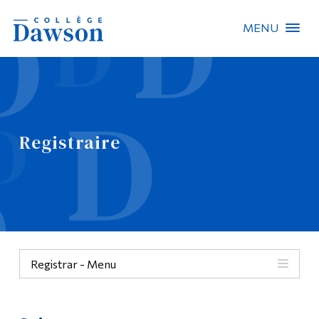
MENU
Recherche sur le site
Recherche de personnes
Registraire
EN
À propos de Dawson
Carrières
Omnivox
Registrar - Menu
Liens rapides
Contact
Menu
Informations