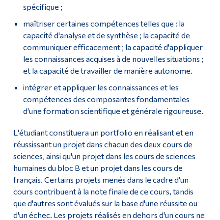
spécifique ;
Calendrier et guide d’inscription
Diplômé·es et visiteur·euses
maîtriser certaines compétences telles que : la
Examen général de synthèse
capacité d'analyse et de synthèse ; la capacité de
communiquer efficacement ; la capacité d'appliquer
Science
les connaissances acquises à de nouvelles situations ;
et la capacité de travailler de manière autonome.
Évaluation de mi-session
intégrer et appliquer les connaissances et les
compétences des composantes fondamentales
Tremplin DEC
d'une formation scientifique et générale rigoureuse.
Tests d'évaluation en anglais et en français et résultats
L'étudiant constituera un portfolio en réalisant et en
réussissant un projet dans chacun des deux cours de
Programme d'exemption de frais supplémentaires pour les
sciences, ainsi qu'un projet dans les cours de sciences
étudiants internationaux
humaines du bloc B et un projet dans les cours de
français. Certains projets menés dans le cadre d'un
cours contribuent à la note finale de ce cours, tandis
que d'autres sont évalués sur la base d'une réussite ou
d'un échec. Les projets réalisés en dehors d'un cours ne