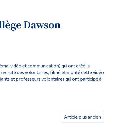
Outils
Liens
llège Dawson
Menu principal
Programmes
Formation continue
Admissions
néma, vidéo et communication) qui ont créé la
La vie à Dawson
 recruté des volontaires, filmé et monté cette vidéo
Qui vous êtes
diants et professeurs volontaires qui ont participé à
Futurs étudiants
Étudiants actuels
Corps enseignant et personnel administratif
Diplômé·es et visiteur·euses
Article plus ancien