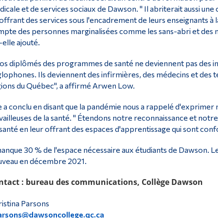
icale et de services sociaux de Dawson. " Il abriterait aussi une
offrant des services sous l'encadrement de leurs enseignants à l
pte des personnes marginalisées comme les sans-abri et des
-elle ajouté.
os diplômés des programmes de santé ne deviennent pas des inf
lophones. Ils deviennent des infirmières, des médecins et des 
ions du Québec", a affirmé Arwen Low.
e a conclu en disant que la pandémie nous a rappelé d'exprimer 
vailleuses de la santé. " Étendons notre reconnaissance et notr
santé en leur offrant des espaces d'apprentissage qui sont conf
manque 30 % de l'espace nécessaire aux étudiants de Dawson. Le 
uveau en décembre 2021.
ntact : bureau des communications, Collège Dawson
istina Parsons
arsons@dawsoncollege.qc.ca