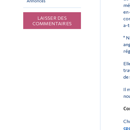
Annonces
méd
en 
LAISSER DES
com
COMMENTAIRES
a-t
" N
ang
rég
Ell
tra
de 
Il 
no
Co
Chr
cp