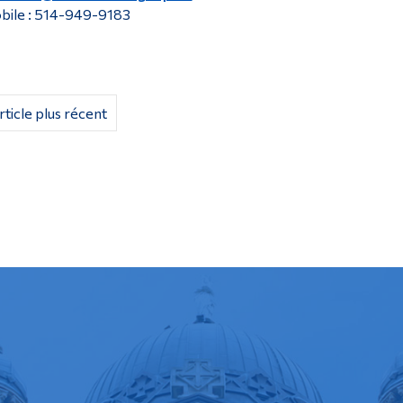
bile : 514-949-9183
rticle plus récent