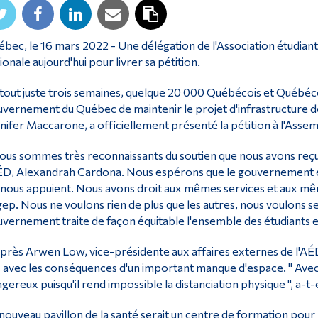
bec, le 16 mars 2022 - Une délégation de l'Association étudia
ionale aujourd'hui pour livrer sa pétition.
tout juste trois semaines, quelque 20 000 Québécois et Québéco
vernement du Québec de maintenir le projet d'infrastructure
nifer Maccarone, a officiellement présenté la pétition à l'Assem
ous sommes très reconnaissants du soutien que nous avons reçu
ÉD, Alexandrah Cardona. Nous espérons que le gouvernement é
 nous appuient. Nous avons droit aux mêmes services et aux mêm
ep. Nous ne voulons rien de plus que les autres, nous voulons se
vernement traite de façon équitable l'ensemble des étudiants e
près Arwen Low, vice-présidente aux affaires externes de l'AÉD
 avec les conséquences d'un important manque d'espace. " Avec 
gereux puisqu'il rend impossible la distanciation physique ", a-t-
nouveau pavillon de la santé serait un centre de formation pou