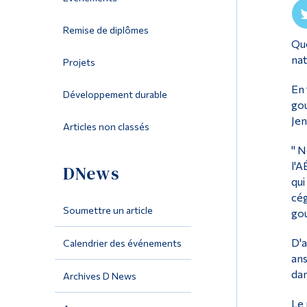
Remise de diplômes
Qué
nat
Projets
En 
Développement durable
gou
Jen
Articles non classés
" N
l'A
DNews
qui
cég
Soumettre un article
gou
D'a
Calendrier des événements
ans
dan
Archives D News
Le 