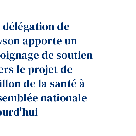
Outils
Liens
 délégation de
Menu principal
son apporte un
Programmes
Formation continue
oignage de soutien
Admissions
ers le projet de
La vie à Dawson
Qui vous êtes
illon de la santé à
Futurs étudiants
ssemblée nationale
Étudiants actuels
ourd'hui
Corps enseignant et personnel administratif
Diplômé·es et visiteur·euses