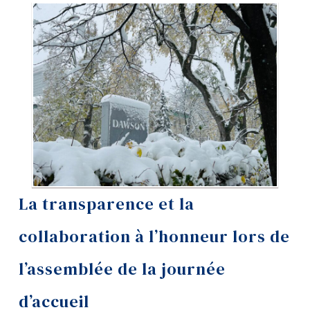
Outils
Liens
Menu principal
Programmes
Formation continue
Admissions
La vie à Dawson
La transparence et la
Qui vous êtes
collaboration à l’honneur lors de
Futurs étudiants
l’assemblée de la journée
Étudiants actuels
d’accueil
Corps enseignant et
personnel administratif