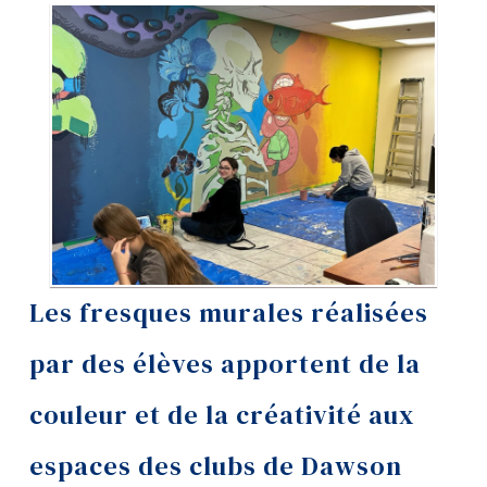
Outils
Liens
Menu principal
Programmes
Formation continue
Admissions
La vie à Dawson
Les fresques murales réalisées
Qui vous êtes
par des élèves apportent de la
Futurs étudiants
couleur et de la créativité aux
Étudiants actuels
espaces des clubs de Dawson
Corps enseignant et
personnel administratif