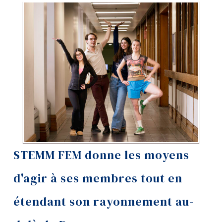
Outils
Liens
Menu principal
Programmes
Formation continue
Admissions
La vie à Dawson
STEMM FEM donne les moyens
Qui vous êtes
d'agir à ses membres tout en
Futurs étudiants
Étudiants actuels
étendant son rayonnement au-
Corps enseignant et
personnel administratif