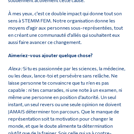
soutiennent activement cette cause.
À mes yeux, c'est ce double impact qui donne tout son
sens à STEMM FEM. Notre organisation donne les
moyens d'agir aux personnes sous-représentées, tout
en créant une communauté d'alliés qui souhaitent eux
aussi faire avancer ce changement.
Aimeriez-vous ajouter quelque chose?
Alexa :
Si tu es passionnée par les sciences, la médecine,
ou les deux, lance-toi et persévère sans relâche. Ne
laisse personne te convaincre que tu n’en es pas
capable : ni tes camarades, ni une note à un examen, ni
même une personne en position d’autorité. Un seul
instant, un seul revers ou une seule opinion ne doivent
JAMAIS déterminer ton parcours. Que le manque de
représentation soit ta motivation pour changer le
monde, et que le doute alimente ta détermination
plutôt que de la freiner. Sois celle qui va à contre-