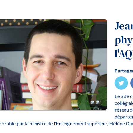
Jea
phy
l'A
Partage
Le 38e c
collégia
réseau d
départem
orable par la ministre de l'Enseignement supérieur, Hélène Dav