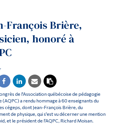
Outils
Liens
n-François Brière,
Menu principal
sicien, honoré à
Programmes
Formation continue
QPC
Admissions
La vie à Dawson
r
Qui vous êtes
Futurs étudiants
ongrès de l'Association québécoise de pédagogie
Étudiants actuels
le (AQPC) a rendu hommage à 60 enseignants du
Corps enseignant et personnel administratif
es cégeps, dont Jean-François Brière, du
ent de physique, qui s'est vu décerner une mention
Diplômé·es et visiteur·euses
id, et le président de l'AQPC, Richard Moisan.