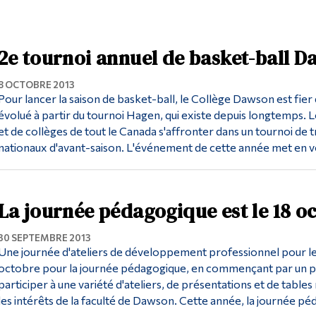
2e tournoi annuel de basket-ball D
8 OCTOBRE 2013
Pour lancer la saison de basket-ball, le Collège Dawson est fier d'
évolué à partir du tournoi Hagen, qui existe depuis longtemps. L
et de collèges de tout le Canada s'affronter dans un tournoi de tr
nationaux d'avant-saison. L'événement de cette année met en ve
La journée pédagogique est le 18 o
30 SEPTEMBRE 2013
Une journée d'ateliers de développement professionnel pour les
octobre pour la journée pédagogique, en commençant par un pet
participer à une variété d'ateliers, de présentations et de table
les intérêts de la faculté de Dawson. Cette année, la journée pé