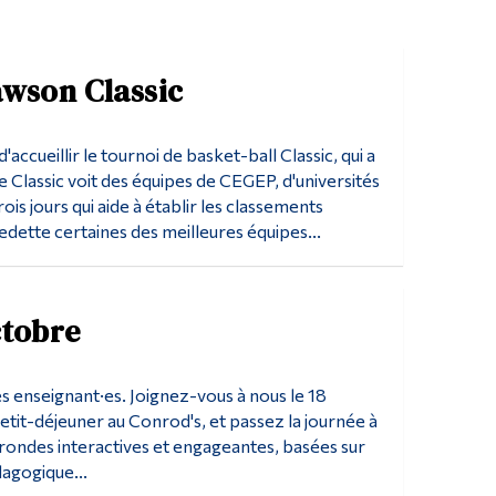
Outils
Liens
awson Classic
Menu principal
Programmes
accueillir le tournoi de basket-ball Classic, qui a
Formation continue
e Classic voit des équipes de CEGEP, d'universités
ois jours qui aide à établir les classements
Admissions
dette certaines des meilleures équipes...
La vie à Dawson
Qui vous êtes
ctobre
Futurs étudiants
Étudiants actuels
 enseignant·es. Joignez-vous à nous le 18
Corps enseignant et personnel administratif
it-déjeuner au Conrod's, et passez la journée à
s rondes interactives et engageantes, basées sur
Diplômé·es et visiteur·euses
dagogique...