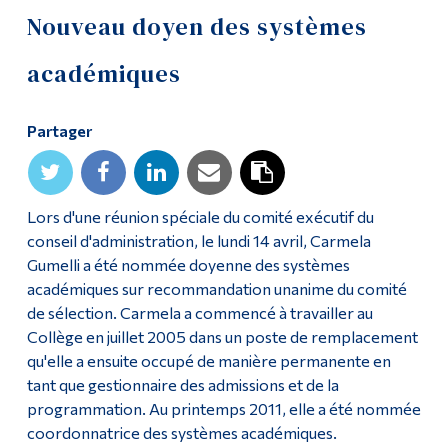
Nouveau doyen des systèmes
Outils
académiques
Liens
Menu principal
Partager
Programmes
Formation continue
Lors d'une réunion spéciale du comité exécutif du
Admissions
conseil d'administration, le lundi 14 avril, Carmela
Gumelli a été nommée doyenne des systèmes
La vie à Dawson
académiques sur recommandation unanime du comité
de sélection. Carmela a commencé à travailler au
Qui vous êtes
Collège en juillet 2005 dans un poste de remplacement
Futurs étudiants
qu'elle a ensuite occupé de manière permanente en
tant que gestionnaire des admissions et de la
Étudiants actuels
programmation. Au printemps 2011, elle a été nommée
Corps enseignant et
coordonnatrice des systèmes académiques.
personnel administratif