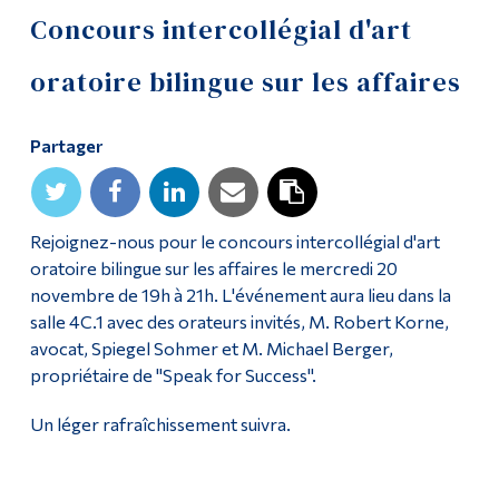
Concours intercollégial d'art
Outils
oratoire bilingue sur les affaires
Liens
Menu principal
Partager
Programmes
Formation continue
Rejoignez-nous pour le concours intercollégial d'art
Admissions
oratoire bilingue sur les affaires le mercredi 20
novembre de 19h à 21h. L'événement aura lieu dans la
La vie à Dawson
salle 4C.1 avec des orateurs invités, M. Robert Korne,
avocat, Spiegel Sohmer et M. Michael Berger,
Qui vous êtes
propriétaire de "Speak for Success".
Futurs étudiants
Un léger rafraîchissement suivra.
Étudiants actuels
Corps enseignant et
personnel administratif