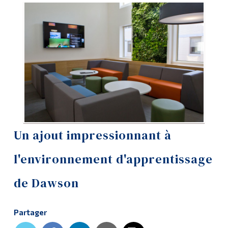
Outils
Liens
Menu principal
Programmes
Formation continue
Admissions
Un ajout impressionnant à
La vie à Dawson
l'environnement d'apprentissage
Qui vous êtes
de Dawson
Futurs étudiants
Étudiants actuels
Partager
Corps enseignant et
personnel administratif