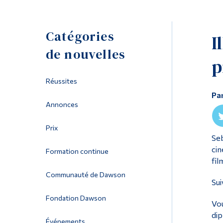
Catégories
I
de nouvelles
p
Réussites
Pa
Annonces
Prix
Seb
cin
Formation continue
fil
Communauté de Dawson
Su
Fondation Dawson
Vou
dip
Événements