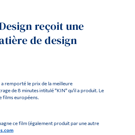
Outils
Liens
 Design reçoit une
Menu principal
atière de design
Programmes
Formation continue
Admissions
La vie à Dawson
Qui vous êtes
a remporté le prix de la meilleure
Futurs étudiants
age de 8 minutes intitulé "KIN" qu'il a produit. Le
de films européens.
Étudiants actuels
Corps enseignant et personnel administratif
Diplômé·es et visiteur·euses
pagne ce film (également produit par une autre
es.com