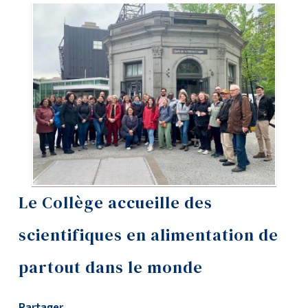
Outils
Liens
Menu principal
Programmes
Formation continue
Admissions
La vie à Dawson
Le Collège accueille des
Qui vous êtes
scientifiques en alimentation de
Futurs étudiants
partout dans le monde
Étudiants actuels
Corps enseignant et
personnel administratif
Partager