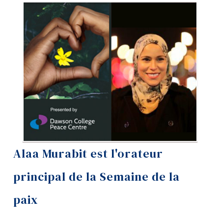
Outils
Liens
Menu principal
Programmes
Formation continue
Admissions
La vie à Dawson
Alaa Murabit est l'orateur
Qui vous êtes
principal de la Semaine de la
Futurs étudiants
Étudiants actuels
paix
Corps enseignant et
personnel administratif