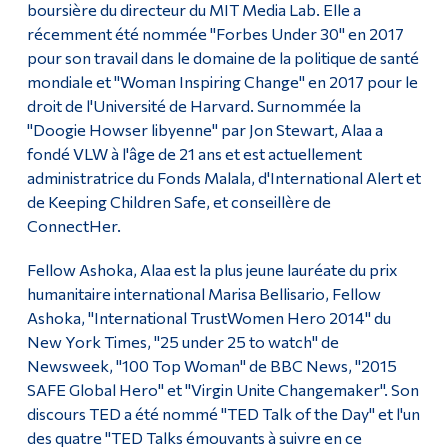
boursière du directeur du MIT Media Lab. Elle a
récemment été nommée "Forbes Under 30" en 2017
pour son travail dans le domaine de la politique de santé
mondiale et "Woman Inspiring Change" en 2017 pour le
droit de l'Université de Harvard. Surnommée la
"Doogie Howser libyenne" par Jon Stewart, Alaa a
fondé VLW à l'âge de 21 ans et est actuellement
administratrice du Fonds Malala, d'International Alert et
de Keeping Children Safe, et conseillère de
ConnectHer.
Fellow Ashoka, Alaa est la plus jeune lauréate du prix
humanitaire international Marisa Bellisario, Fellow
Ashoka, "International TrustWomen Hero 2014" du
New York Times, "25 under 25 to watch" de
Newsweek, "100 Top Woman" de BBC News, "2015
SAFE Global Hero" et "Virgin Unite Changemaker". Son
discours TED a été nommé "TED Talk of the Day" et l'un
des quatre "TED Talks émouvants à suivre en ce