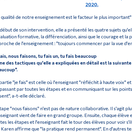
2020.
 qualité de notre enseignement est le facteur le plus important" p
début de son intervention, elle a présenté les quatre sujets qu'e
valuation formative, la différenciation, ainsi que le courage et la
roche de l'enseignement : "toujours commencer par la vue d'ens
fais, nous faisons, tu fais un, tu fais beaucoup
ne des tactiques qu'elle a expliquées en détail est la suivante : 
aucoup".
partie "je fais" est celle où l'enseignant "réfléchit à haute vo
passant par toutes les étapes et en communiquant sur les points d
sent", a-t-elle déclaré.
tape "nous faisons" n'est pas de nature collaborative. Il s'agit p
nseignant vient de faire en grand groupe. Ensuite, chaque élève e
tes les étapes et l'enseignant fait le tour des élèves pour voir s'
 Karen affirme que "la pratique rend permanent". En d'autres t