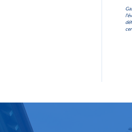
Gaz
l'é
déf
cer