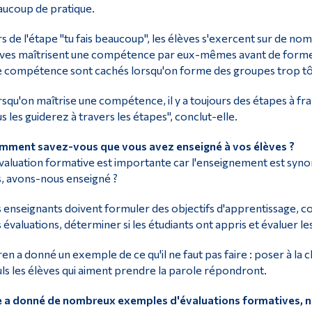
ucoup de pratique.
s de l'étape "tu fais beaucoup", les élèves s'exercent sur de no
ves maîtrisent une compétence par eux-mêmes avant de former 
 compétence sont cachés lorsqu'on forme des groupes trop tôt"
squ'on maîtrise une compétence, il y a toujours des étapes à fra
s les guiderez à travers les étapes", conclut-elle.
mment savez-vous que vous avez enseigné à vos élèves ?
valuation formative est importante car l'enseignement est syno
, avons-nous enseigné ?
 enseignants doivent formuler des objectifs d'apprentissage, c
 évaluations, déterminer si les étudiants ont appris et évaluer le
en a donné un exemple de ce qu'il ne faut pas faire : poser à la cl
ls les élèves qui aiment prendre la parole répondront.
le a donné de nombreux exemples d'évaluations formatives,