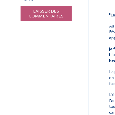
LAISSER DES
"La
COMMENTAIRES
Au 
l'é
app
Je 
L'u
be
La 
en 
fas
L'é
l'e
tou
car