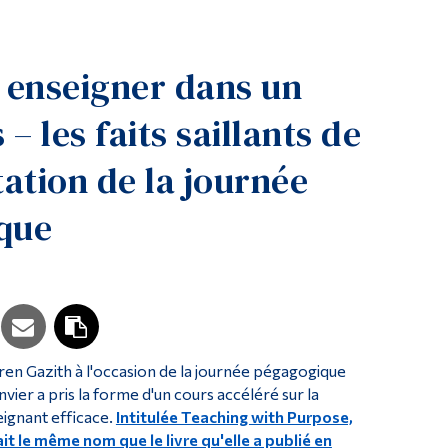
Outils
Liens
enseigner dans un
Menu principal
 – les faits saillants de
Programmes
Formation continue
tation de la journée
Admissions
que
La vie à Dawson
Qui vous êtes
Futurs étudiants
Étudiants actuels
Corps enseignant et personnel administratif
ren Gazith à l'occasion de la journée pégagogique
anvier a pris la forme d'un cours accéléré sur la
Diplômé·es et visiteur·euses
eignant efficace.
Intitulée Teaching with Purpose,
it le même nom que le livre qu'elle a publié en