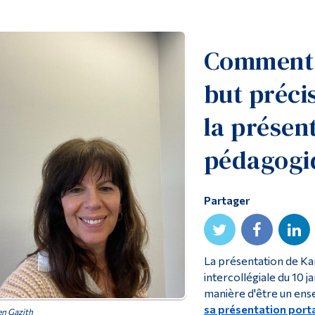
Comment 
but précis
la présen
pédagogi
Partager
La présentation de Ka
intercollégiale du 10 j
manière d'être un ens
sa présentation porta
n Gazith