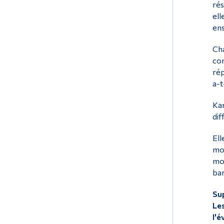
rés
ell
ens
Cha
con
rép
a-t
Kar
dif
Ell
mon
mon
bar
Sup
Les
l'é