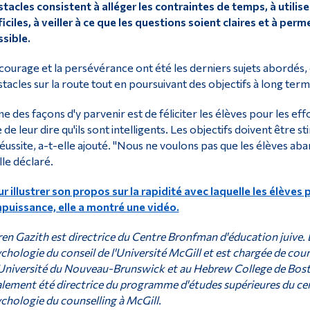
tacles consistent à alléger les contraintes de temps, à utili
ficiles, à veiller à ce que les questions soient claires et à p
sible.
courage et la persévérance ont été les derniers sujets abordés, 
tacles sur la route tout en poursuivant des objectifs à long term
ne des façons d'y parvenir est de féliciter les élèves pour les eff
 de leur dire qu'ils sont intelligents. Les objectifs doivent être s
réussite, a-t-elle ajouté. "Nous ne voulons pas que les élèves aba
lle déclaré.
r illustrer son propos sur la rapidité avec laquelle les élèv
mpuissance, elle a montré une vidéo.
en Gazith est directrice du Centre Bronfman d'éducation juive. El
chologie du conseil de l'Université McGill et est chargée de cour
'Université du Nouveau-Brunswick et au Hebrew College de Boston 
lement été directrice du programme d'études supérieures du cert
chologie du counselling à McGill.