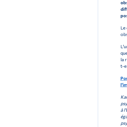
obs
dif
pos
Le 
obs
L'u
que
la 
t-e
Pou
l'i
Kar
psy
à l
éga
psy