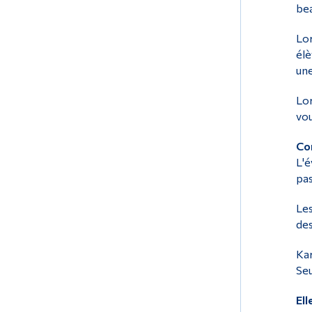
bea
Lor
élè
une
Lor
vou
Co
L'é
pas
Les
des
Kar
Seu
El