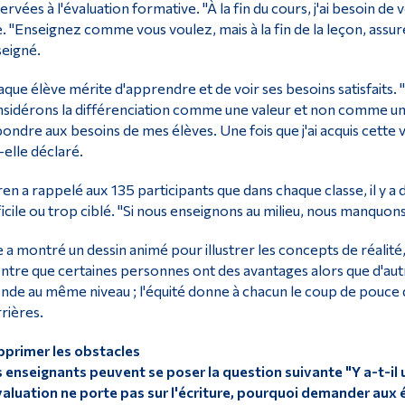
ervées à l'évaluation formative. "À la fin du cours, j'ai besoin d
e. "Enseignez comme vous voulez, mais à la fin de la leçon, assu
eigné.
que élève mérite d'apprendre et de voir ses besoins satisfaits. 
sidérons la différenciation comme une valeur et non comme une 
ondre aux besoins de mes élèves. Une fois que j'ai acquis cette va
-elle déclaré.
en a rappelé aux 135 participants que dans chaque classe, il y a d
ficile ou trop ciblé. "Si nous enseignons au milieu, nous manquons 
e a montré un dessin animé pour illustrer les concepts de réalité, d
tre que certaines personnes ont des avantages alors que d'autre
de au même niveau ; l'équité donne à chacun le coup de pouce don
rières.
primer les obstacles
 enseignants peuvent se poser la question suivante "Y a-t-il u
valuation ne porte pas sur l'écriture, pourquoi demander aux 