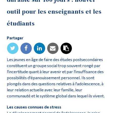
Diplômé·es et visiteur·euses
outil pour les enseignants et les
étudiants
Partager
Les jeunes en âge de faire des études postsecondaires
constituent un groupe social trop souvent rongé par
l'incertitude quant à leur avenir et par l'insuffisance des
possibilités d'épanouissement personnel. Ils sont
plongés dans des questions relatives à l'adolescence, à
leur relation actuelle avec leur famille, leur
communauté et le système global dans lequel ils vivent.
Les causes connues de stress
Le développement normal de l'adolescence, la crise