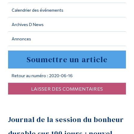
Calendrier des événements
Outils
Liens
Archives D News
Menu principal
Annonces
Programmes
Soumettre un article
Formation continue
Admissions
Retour au numéro : 2020-06-16
La vie à Dawson
LAISSER DES COMMENTAIRES
Qui vous êtes
Futurs étudiants
Étudiants actuels
Journal de la session du bonheur
Corps enseignant et
durable sur 100 jours : nouvel
personnel administratif